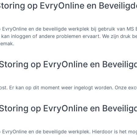
toring op EvryOnline en Beveilig
EvryOnline en de beveiligde werkplek bij gebruik van MS Er 
et kan inloggen of andere problemen ervaart. We zijn druk b
gemak.
toring op EvryOnline en Beveilig
lost. Er kan op dit moment weer ingelogt worden. Onze ex
toring op EvryOnline en Beveilig
 EvryOnline en de beveiligde werkplek. Hierdoor is het moge