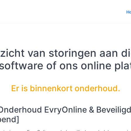
H
rzicht van storingen aan 
software of ons online pla
Er is binnenkort onderhoud.
nderhoud EvryOnline & Beveiligd
pend]