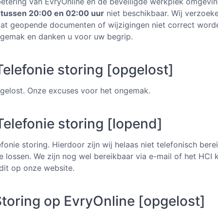
etering van EvryOnline en de beveiligde werkplek omgeving
 tussen 20:00 en 02:00 uur
niet beschikbaar. Wij verzoeken
dat geopende documenten of wijzigingen niet correct word
ngemak en danken u voor uw begrip.
lefonie storing [opgelost]
opgelost. Onze excuses voor het ongemak.
elefonie storing [lopend]
nie storing. Hierdoor zijn wij helaas niet telefonisch bere
e lossen. We zijn nog wel bereikbaar via e-mail of het HCI
 dit op onze website.
toring op EvryOnline [opgelost]