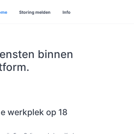
ome
Storing melden
Info
diensten binnen
tform.
e werkplek op 18