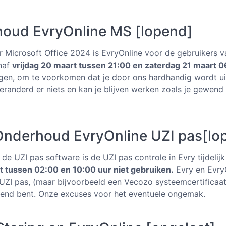
oud EvryOnline MS [lopend]
icrosoft Office 2024 is EvryOnline voor de gebruikers van
naf
vrijdag 20 maart tussen 21:00 en zaterdag 21 maart 0
ggen, om te voorkomen dat je door ons hardhandig wordt uit
eranderd er niets en kan je blijven werken zoals je gewen
Onderhoud EvryOnline UZI pas[lo
 UZI pas software is de UZI pas controle in Evry tijdelij
 tussen 02:00 en 10:00 uur niet gebruiken.
Evry en EvryO
 UZI pas, (maar bijvoorbeeld een Vecozo systeemcertificaat)
wend bent. Onze excuses voor het eventuele ongemak.