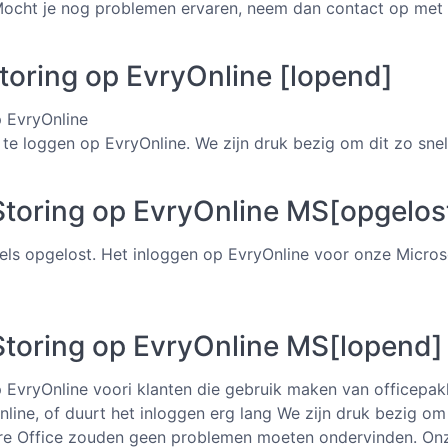
 Mocht je nog problemen ervaren, neem dan contact op met
toring op EvryOnline [lopend]
p EvryOnline
n te loggen op EvryOnline. We zijn druk bezig om dit zo snel
toring op EvryOnline MS[opgelos
els opgelost. Het inloggen op EvryOnline voor onze Micros
toring op EvryOnline MS[lopend]
 EvryOnline voori klanten die gebruik maken van officepakk
line, of duurt het inloggen erg lang We zijn druk bezig om 
bre Office zouden geen problemen moeten ondervinden. On