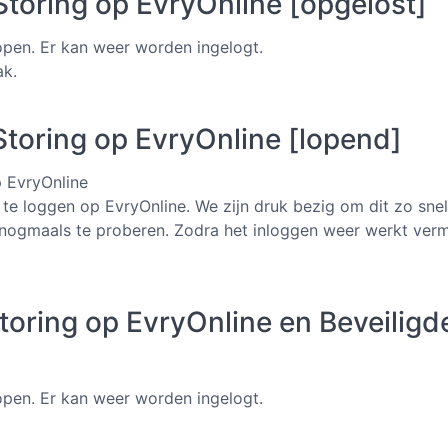
toring op EvryOnline [opgelost]
lopen. Er kan weer worden ingelogt.
ak.
toring op EvryOnline [lopend]
p EvryOnline
n te loggen op EvryOnline. We zijn druk bezig om dit zo snel
 nogmaals te proberen. Zodra het inloggen weer werkt verm
toring op EvryOnline en Beveiligd
lopen. Er kan weer worden ingelogt.